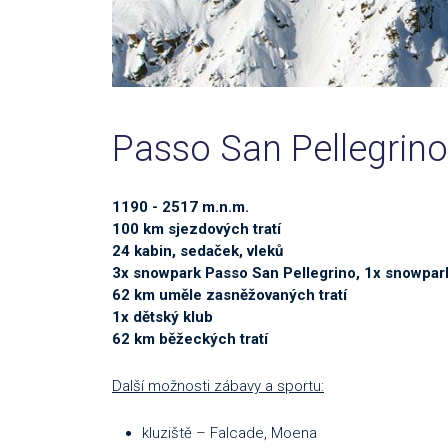
Passo San Pellegrino
1190 - 2517 m.n.m.
100 km sjezdových tratí
24 kabin, sedaček, vleků
3x snowpark Passo San Pellegrino, 1x snowpar
62 km uměle zasněžovaných tratí
1x dětský klub
62 km běžeckých tratí
Další možnosti zábavy a sportu:
kluziště – Falcade, Moena