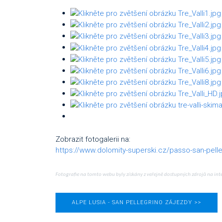
Zobrazit fotogalerii na:
https://www.dolomity-superski.cz/passo-san-pelle
Fotografie na tomto webu byly získány z veřejně dostupných zdrojů na int
ALPE LUSIA - SAN PELLEGRINO ZÁJEZDY >>