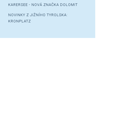
KARERSEE - NOVÁ ZNAČKA DOLOMIT
NOVINKY Z JIŽNÍHO TYROLSKA:
KRONPLATZ