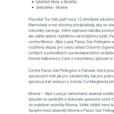
lyžařské školy a školičky
diskotéka - Moena
Původně Tre Valli, patří mezi 12 středisek sdružený
Marmolady a má všechny předpoklady, aby se stalo
milovníky carvingu. Velmi zajímavá nabídka pest
ale udělá radost i každému náročnějšímu lyžaři. Pa
centra Moena - Alpe Lusia, Passo San Pellegrino a 
rozšířený skipas pro celou oblast Dolomiti Superski
rychlých a pohodlných vysokokapacitních sedačko
Ronchi-Valbona-Le Cune s mezistanicí, lyžování si 
Centra Passo San Pellegrino a Falcade, která jsou 
sjezdových tratí jak pro začátečníky, tak pro pokro
sjezdová trať vedoucí z vrcholu Col Margherita p
Moena – Alpe Luisa je samostatný skiareál vzdále
lyžování na ojedinělé a dokonale upravené ostré č
do malebné vesničky Moena. Velké oblibě mezi ly
Spojení mezi skiareály Moena a Passo San Pellegri