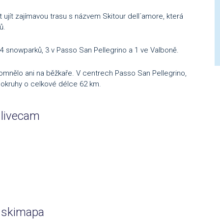
at ujít zajímavou trasu s názvem Skitour dell´amore, která
ů.
 snowparků, 3 v Passo San Pellegrino a 1 ve Valboně.
omnělo ani na běžkaře. V centrech Passo San Pellegrino,
i okruhy o celkové délce 62 km.
 livecam
a skimapa