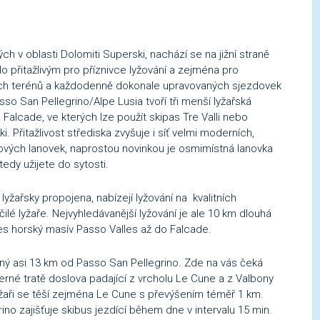
ch v oblasti Dolomiti Superski, nachází se na jižní straně
 přitažlivým pro příznivce lyžování a zejména pro
rých terénů a každodenně dokonale upravovaných sjezdovek
sso San Pellegrino/Alpe Lusia tvoří tři menší lyžařská
Falcade, ve kterých lze použít skipas Tre Valli nebo
. Přitažlivost střediska zvyšuje i síť velmi moderních,
vých lanovek, naprostou novinkou je osmimístná lanovka
tedy užijete do sytosti.
lyžařsky propojena, nabízejí lyžování na kvalitních
čilé lyžaře. Nejvyhledávanější lyžování je ale 10 km dlouhá
řes horský masív Passo Valles až do Falcade.
ný asi 13 km od Passo San Pellegrino. Zde na vás čeká
erné tratě doslova padající z vrcholu Le Cune a z Valbony
žaři se těší zejména Le Cune s převýšením téměř 1 km.
no zajišťuje skibus jezdící během dne v intervalu 15 min.