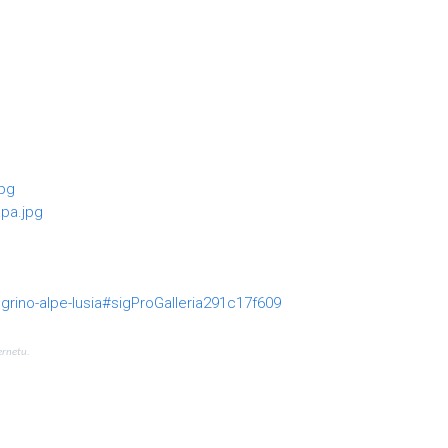
grino-alpe-lusia#sigProGalleria291c17f609
ernetu.