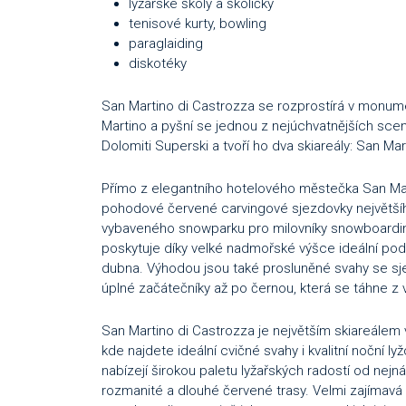
lyžařské školy a školičky
tenisové kurty, bowling
paraglaiding
diskotéky
San Martino di Castrozza se rozprostírá v monume
Martino a pyšní se jednou z nejúchvatnějších scen
Dolomiti Superski a tvoří ho dva skiareály: San Ma
Přímo z elegantního hotelového městečka San Mar
pohodové červené carvingové sjezdovky největší
vybaveného snowparku pro milovníky snowboardingu
poskytuje díky velké nadmořské výšce ideální pod
dubna. Výhodou jsou také prosluněné svahy se sj
úplné začátečníky až po černou, která se táhne z
San Martino di Castrozza je největším skiareálem v ú
kde najdete ideální cvičné svahy i kvalitní noční ly
nabízejí širokou paletu lyžařských radostí od nej
rozmanité a dlouhé červené trasy. Velmi zajímavá