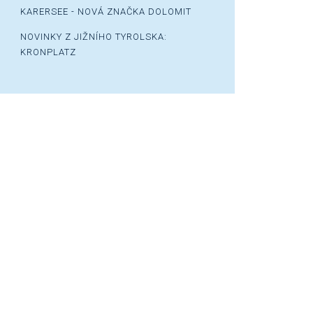
KARERSEE - NOVÁ ZNAČKA DOLOMIT
NOVINKY Z JIŽNÍHO TYROLSKA:
KRONPLATZ