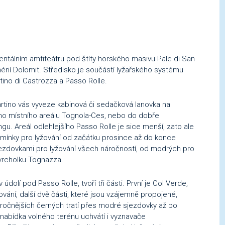
ntálním amfiteátru pod štíty horského masivu Pale di San
érií Dolomit. Středisko je součástí lyžařského systému
rtino di Castrozza a Passo Rolle.
tino vás vyveze kabinová či sedačková lanovka na
ho místního areálu Tognola-Ces, nebo do dobře
. Areál odlehlejšího Passo Rolle je sice menší, zato ale
mínky pro lyžování od začátku prosince až do konce
ezdovkami pro lyžování všech náročností, od modrých pro
 vrcholku Tognazza.
dolí pod Passo Rolle, tvoří tři části. První je Col Verde,
žování, další dvě části, které jsou vzájemně propojené,
náročnějších černých tratí přes modré sjezdovky až po
 nabídka volného terénu uchvátí i vyznavače