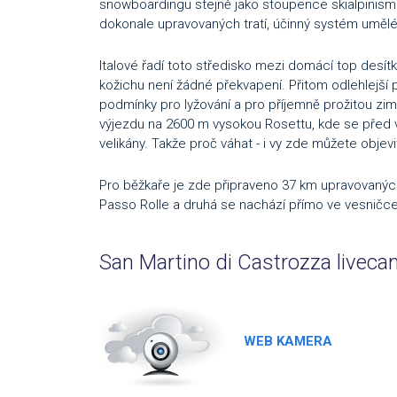
snowboardingu stejně jako stoupence skialpinismu. 
dokonale upravovaných tratí, účinný systém umělé
Italové řadí toto středisko mezi domácí top desí
kožichu není žádné překvapení. Přitom odlehlejší p
podmínky pro lyžování a pro příjemně prožitou z
výjezdu na 2600 m vysokou Rosettu, kde se před 
velikány. Takže proč váhat - i vy zde můžete objevit l
Pro běžkaře je zde připraveno 37 km upravovaných 
Passo Rolle a druhá se nachází přímo ve vesničce
San Martino di Castrozza livec
WEB KAMERA