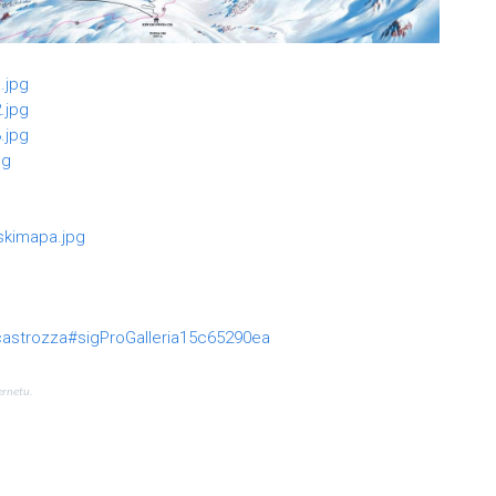
-castrozza#sigProGalleria15c65290ea
ernetu.