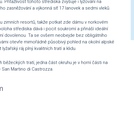
Přitažlivost tohoto střediska zvyšuje i lyžování na
ho zasněžování a výkonná síť 17 lanovek a sedmi vleků.
tku zimních resortů, takže potkat zde dámu v norkovém
oloha střediska dává i pocit soukromí a přináší ideální
imní dovolenou. Ta se ovšem neobejde bez obligátního
vámi otevře mimořádně působivý pohled na okolní alpské
yžařský ráj plný kvalitních tratí a klidu.
běžeckých tratí, jedna část okruhu je v horní části na
 San Martino di Castrozza.
am