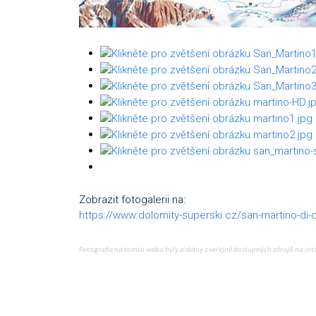
Zobrazit fotogalerii na:
https://www.dolomity-superski.cz/san-martino-di
Fotografie na tomto webu byly získány z veřejně dostupných zdrojů na int